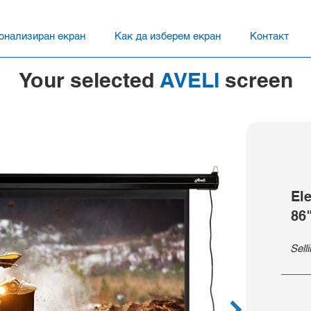
онализиран екран
Как да изберем екран
Контакт
Your selected
AVELI
screen
El
86
Sell