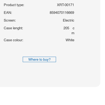
Product type:
XRT-00171
EAN:
8594070116669
Screen:
Electric
Case lenght:
205
c
m
Case colour:
White
Where to buy?