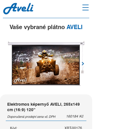
Vaše vybrané plátno
AVELI
Elektromos képernyő AVELI, 265x149
cm (16:9) 120”
160184
Kč
Doporučená prodejní cena vč. DPH
Kód:
XRT-00176