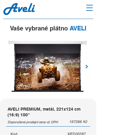
Vaše vybrané plátno
AVELI
AVELI PREMIUM, metál, 221x124 cm
(16:9) 100"
197266
Kč
Doporučená prodejní cena vč. DPH
Kód:
XRT-00287