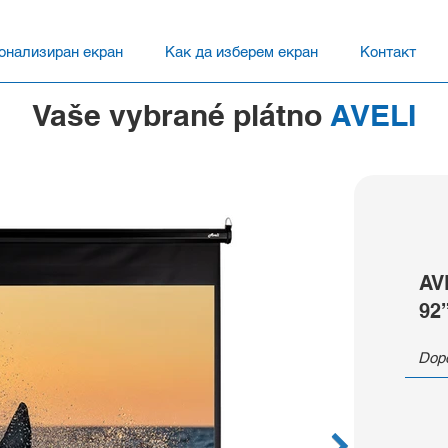
онализиран екран
Как да изберем екран
Контакт
Vaše vybrané plátno
AVELI
AV
92
Dopo