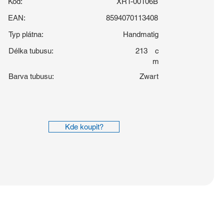
Kód:
XRT-00106B
EAN:
8594070113408
Typ plátna:
Handmatig
Délka tubusu:
213
c
m
Barva tubusu:
Zwart
Kde koupit?