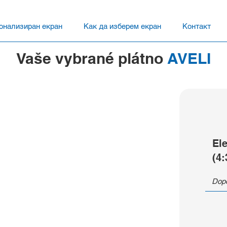
онализиран екран
Как да изберем екран
Контакт
Vaše vybrané plátno
AVELI
El
(4:
Dopo