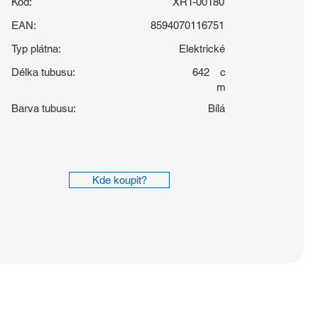
Kód:
XRT-00180
EAN:
8594070116751
Typ plátna:
Elektrické
Délka tubusu:
642
c
m
Barva tubusu:
Bílá
Kde koupit?