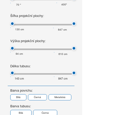
400"
70 "
Šířka projekční plochy:
130 cm
847 cm
Výška projekční plochy:
94 cm
610 cm
Délka tubusu:
143 cm
847 cm
Barva povrchu:
Bílá
Černá
Metalická
Barva tubusu:
Bílá
Černá