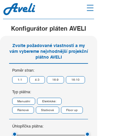
Konfigurátor pláten AVELI
Zvolte požadované vlastnosti a my
vám vybereme nejvhodnější projekční
plátno AVELI
Poměr stran:
1:1
4:3
16:9
16:10
Typ plátna:
Manuální
Elektrické:
Rámové
Stativové
Floor up
Úhlopříčka plátna: