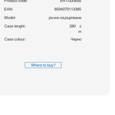
Product code:
XRT-00085B
EAN:
8594070113385
Model:
ръчно издърпване
Case lenght:
280
c
m
Case colour:
Черно
Where to buy?