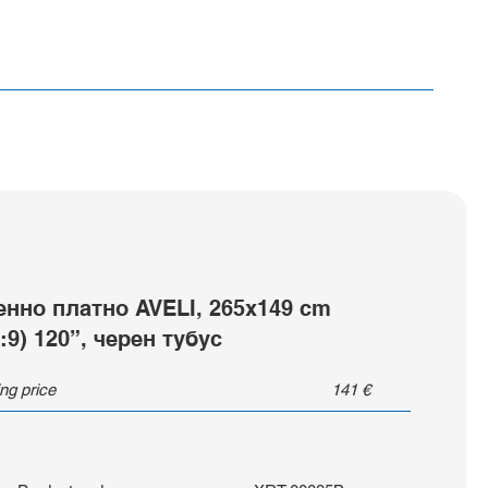
енно платно AVELI, 265x149 cm
6:9) 120”, черен тубус
ing price
141
€