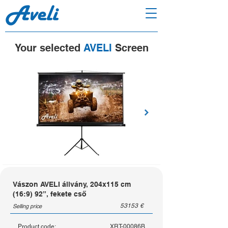
Your selected
AVELI
Screen
Vászon AVELI állvány, 204x115 cm
(16:9) 92”, fekete cső
53153
€
Selling price
Product code:
XRT-00086B