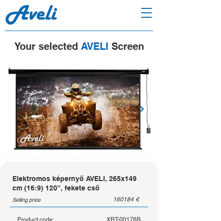
Your selected
AVELI
Screen
Elektromos képernyő AVELI, 265x149
cm (16:9) 120”, fekete cső
160184
€
Selling price
Product code:
XRT-00176B