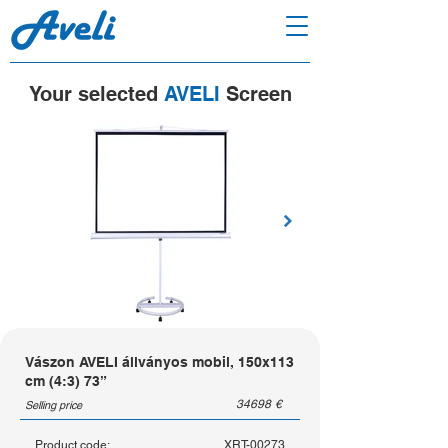
Your selected
AVELI
Screen
Vászon AVELI állványos mobil, 150x113
cm (4:3) 73”
34698
€
Selling price
Product code:
XRT-00273