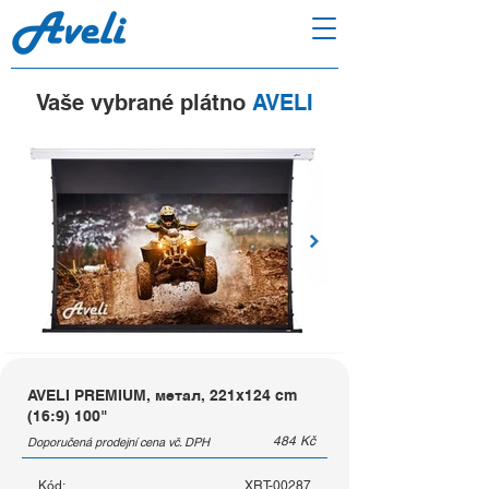
Vaše vybrané plátno
AVELI
AVELI PREMIUM, метал, 221x124 cm
(16:9) 100"
484
Kč
Doporučená prodejní cena vč. DPH
Kód:
XRT-00287