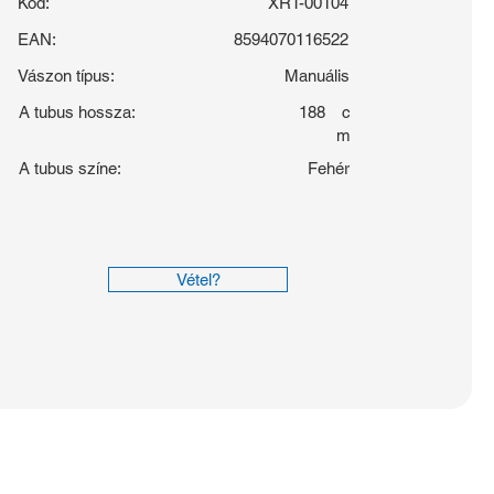
Kód:
XRT-00104
EAN:
8594070116522
Vászon típus:
Manuális
A tubus hossza:
188
c
m
A tubus színe:
Fehér
Vétel?