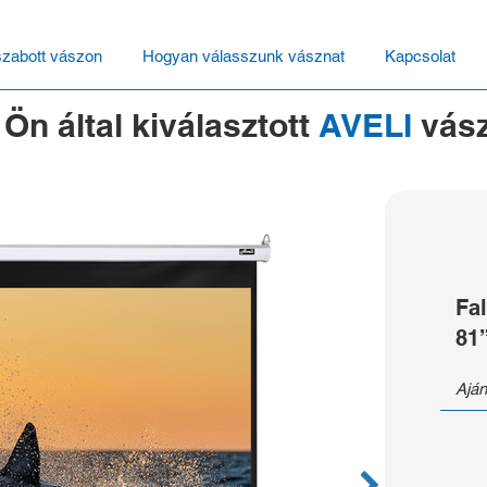
szabott vászon
Hogyan válasszunk vásznat
Kapcsolat
 Ön által kiválasztott
AVELI
vás
Fa
81
Aján