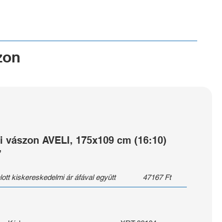
zon
li vászon AVELI, 175x109 cm (16:10)
”
lott kiskereskedelmi ár áfával együtt
47167
Ft