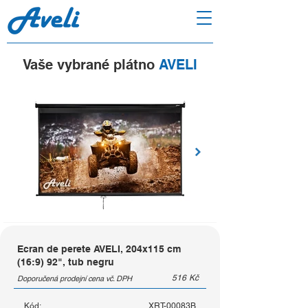
Vaše vybrané plátno
AVELI
Ecran de perete AVELI, 204x115 cm
(16:9) 92", tub negru
516
Kč
Doporučená prodejní cena vč. DPH
Kód:
XRT-00083B