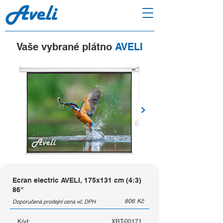
Vaše vybrané plátno
AVELI
Ecran electric AVELI, 175x131 cm (4:3)
86"
806
Kč
Doporučená prodejní cena vč. DPH
Kód:
XRT-00171