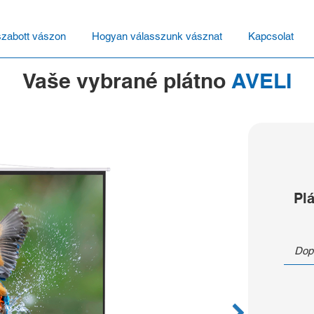
szabott vászon
Hogyan válasszunk vásznat
Kapcsolat
Vaše vybrané plátno
AVELI
Plá
Dop