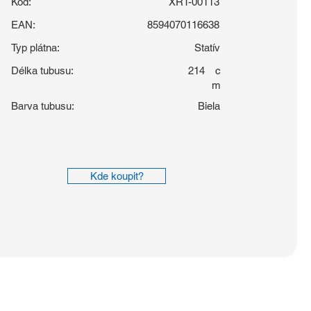
Kód:
XRT-00113
EAN:
8594070116638
Typ plátna:
Statív
Délka tubusu:
214
c
m
Barva tubusu:
Biela
Kde koupit?