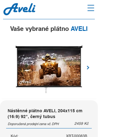
Vaše vybrané plátno
AVELI
Nástěnné plátno AVELI, 204x115 cm
(16:9) 92", černý tubus
2459
Kč
Doporučená prodejní cena vč. DPH
Kód:
XRT-00083B