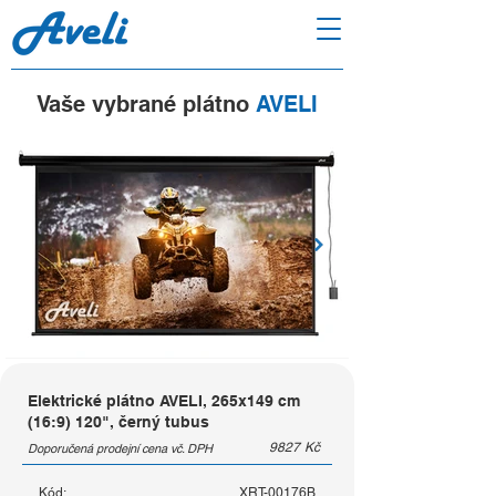
Vaše vybrané plátno
AVELI
Elektrické plátno AVELI, 265x149 cm
(16:9) 120", černý tubus
9827
Kč
Doporučená prodejní cena vč. DPH
Kód:
XRT-00176B