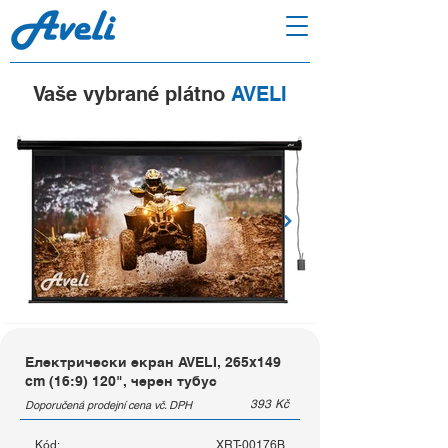
Vaše vybrané plátno
AVELI
Електрически екран AVELI, 265x149
cm (16:9) 120", черен тубус
393
Kč
Doporučená prodejní cena vč. DPH
Kód:
XRT-00176B