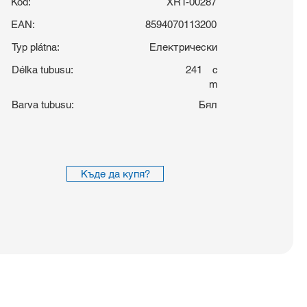
Kód:
XRT-00287
EAN:
8594070113200
Typ plátna:
Електрически
Délka tubusu:
241
c
m
Barva tubusu:
Бял
Къде да купя?