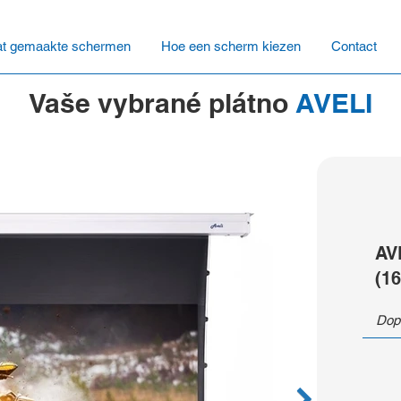
t gemaakte schermen
Hoe een scherm kiezen
Contact
Vaše vybrané plátno
AVELI
AV
(16
Dop