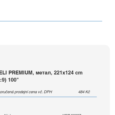
ELI PREMIUM, метал, 221x124 cm
:9) 100"
oručená prodejní cena vč. DPH
484
Kč