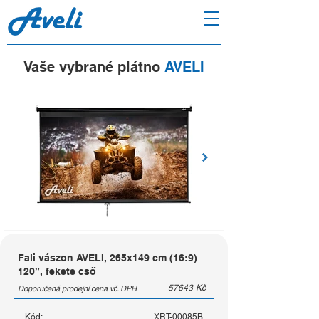
Vaše vybrané plátno
AVELI
Fali vászon AVELI, 265x149 cm (16:9)
120”, fekete cső
57643
Kč
Doporučená prodejní cena vč. DPH
Kód:
XRT-00085B