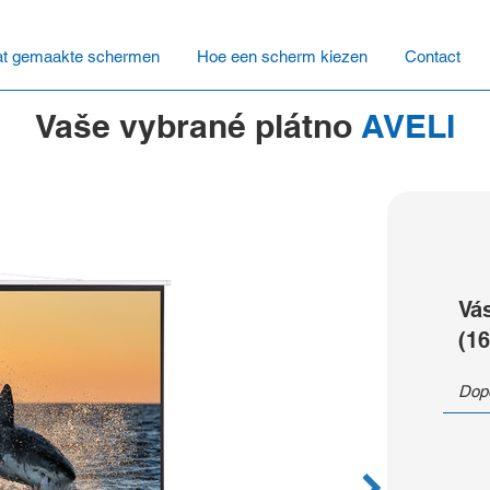
t gemaakte schermen
Hoe een scherm kiezen
Contact
Vaše vybrané plátno
AVELI
Vá
(16
Dopo