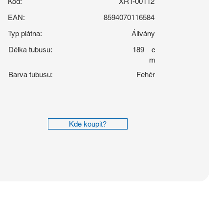
Kód:
XRT-00112
EAN:
8594070116584
Typ plátna:
Állvány
Délka tubusu:
189
c
m
Barva tubusu:
Fehér
Kde koupit?