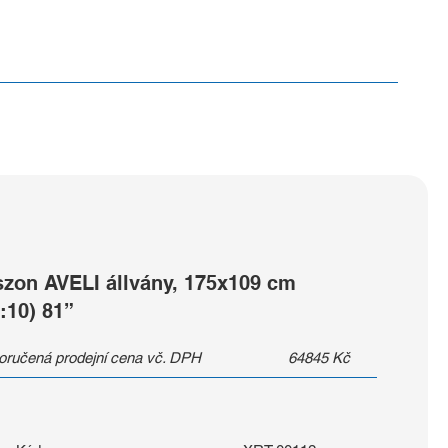
szon AVELI állvány, 175x109 cm
:10) 81”
ručená prodejní cena vč. DPH
64845
Kč