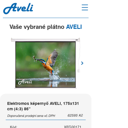
Vaše vybrané plátno
AVELI
Elektromos képernyő AVELI, 175x131
cm (4:3) 86”
62595
Kč
Doporučená prodejní cena vč. DPH
Kód:
XRT-00171