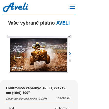
Vaše vybrané plátno
AVELI
Elektromos képernyő AVELI, 221x125
cm (16:9) 100”
133426
Kč
Doporučená prodejní cena vč. DPH
Kód:
XRT-00175