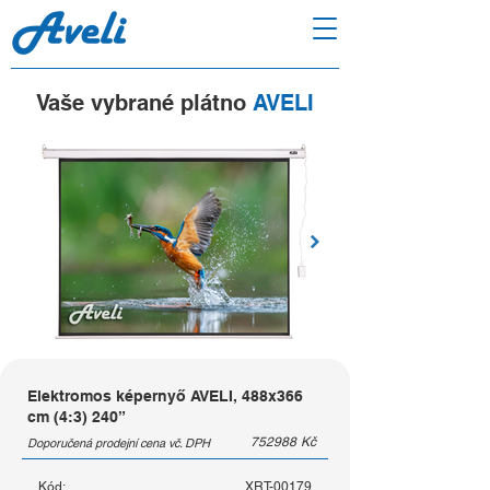
Vaše vybrané plátno
AVELI
Elektromos képernyő AVELI, 488x366
cm (4:3) 240”
752988
Kč
Doporučená prodejní cena vč. DPH
Kód:
XRT-00179