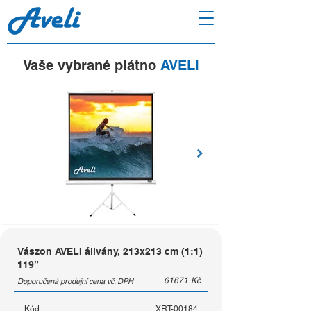
Vaše vybrané plátno
AVELI
Vászon AVELI állvány, 213x213 cm (1:1)
119”
61671
Kč
Doporučená prodejní cena vč. DPH
Kód:
XRT-00184