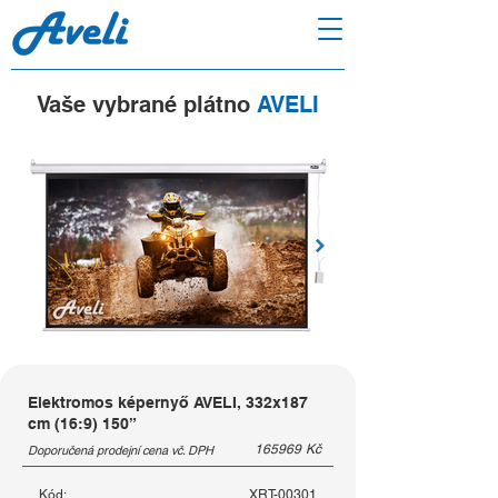
Vaše vybrané plátno
AVELI
Elektromos képernyő AVELI, 332x187
cm (16:9) 150”
165969
Kč
Doporučená prodejní cena vč. DPH
Kód:
XRT-00301