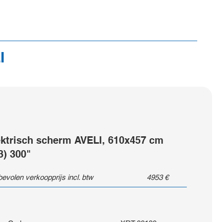
I
ektrisch scherm AVELI, 610x457 cm
3) 300"
evolen verkoopprijs incl. btw
4953
€