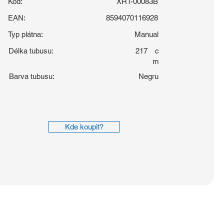
Kód:
XRT-00083B
EAN:
8594070116928
Typ plátna:
Manual
Délka tubusu:
217
c
m
Barva tubusu:
Negru
Kde koupit?