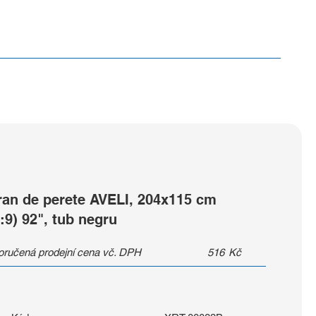
ran de perete AVELI, 204x115 cm
:9) 92", tub negru
ručená prodejní cena vč. DPH
516
Kč