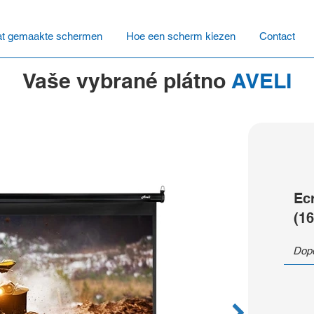
t gemaakte schermen
Hoe een scherm kiezen
Contact
Vaše vybrané plátno
AVELI
Ec
(16
Dopo