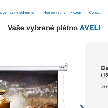
t gemaakte schermen
Hoe een scherm kiezen
Contact
Vaše vybrané plátno
AVELI
El
(16
Dop