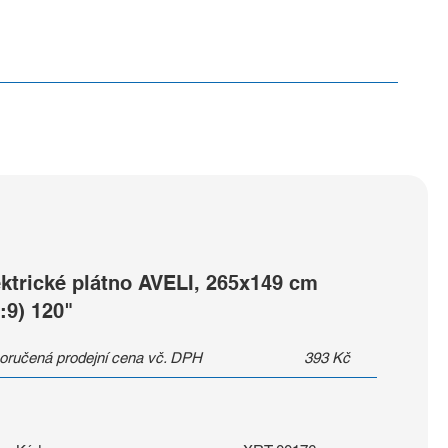
ektrické plátno AVELI, 265x149 cm
:9) 120"
oručená prodejní cena vč. DPH
393
Kč