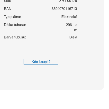
Kód:
XRT-00176
EAN:
8594070116713
Typ plátna:
Elektrické
Délka tubusu:
296
c
m
Barva tubusu:
Biela
Kde koupit?