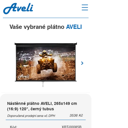
Vaše vybrané plátno
AVELI
Nástěnné plátno AVELI, 265x149 cm
(16:9) 120", černý tubus
3536
Kč
Doporučená prodejní cena vč. DPH
Kód:
XRT-00085B