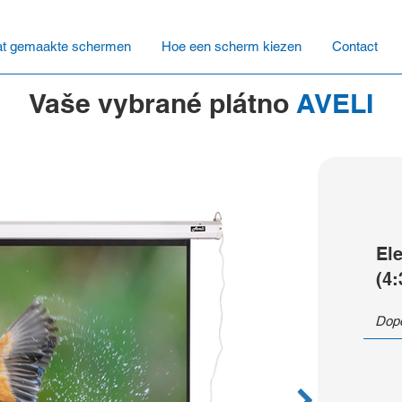
t gemaakte schermen
Hoe een scherm kiezen
Contact
Vaše vybrané plátno
AVELI
El
(4:
Dopo