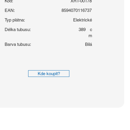
Kód:
XRT-00178
EAN:
8594070116737
Typ plátna:
Elektrické
Délka tubusu:
389
c
m
Barva tubusu:
Bílá
Kde koupit?