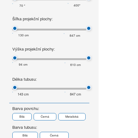
400"
70 "
Šířka projekční plochy:
130 cm
847 cm
Výška projekční plochy:
94 cm
610 cm
Délka tubusu:
143 cm
847 cm
Barva povrchu:
Bílá
Černá
Metalická
Barva tubusu:
Bílá
Černá