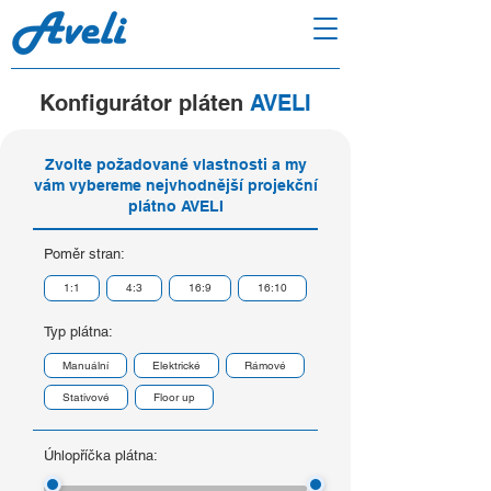
Konfigurátor pláten
AVELI
Zvolte požadované vlastnosti a my
vám vybereme nejvhodnější projekční
plátno AVELI
Poměr stran:
1:1
4:3
16:9
16:10
Typ plátna:
Manuální
Elektrické
Rámové
Stativové
Floor up
Úhlopříčka plátna: