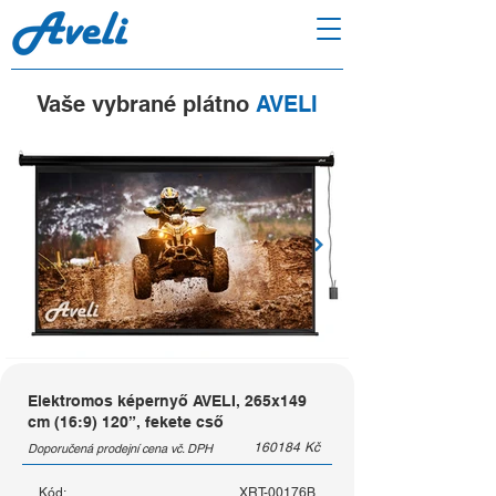
Vaše vybrané plátno
AVELI
Elektromos képernyő AVELI, 265x149
cm (16:9) 120”, fekete cső
160184
Kč
Doporučená prodejní cena vč. DPH
Kód:
XRT-00176B