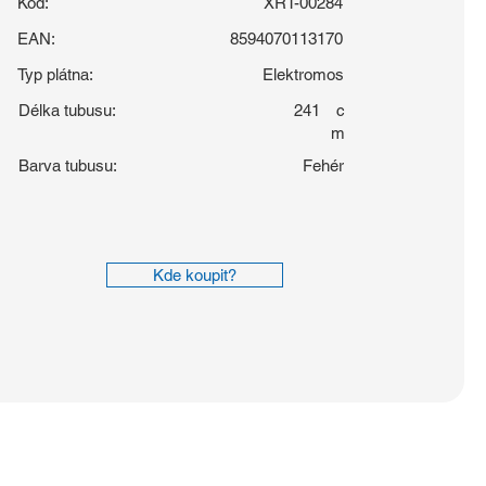
Kód:
XRT-00284
EAN:
8594070113170
Typ plátna:
Elektromos
Délka tubusu:
241
c
m
Barva tubusu:
Fehér
Kde koupit?