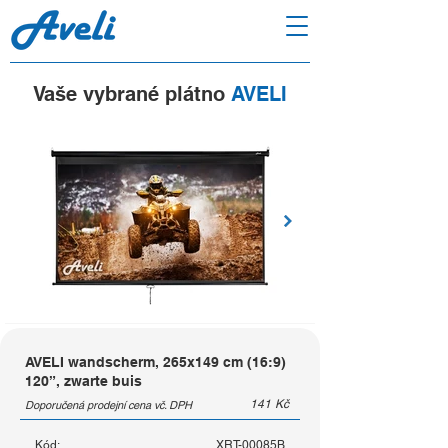
Vaše vybrané plátno
AVELI
AVELI wandscherm, 265x149 cm (16:9)
120”, zwarte buis
141
Kč
Doporučená prodejní cena vč. DPH
Kód:
XRT-00085B