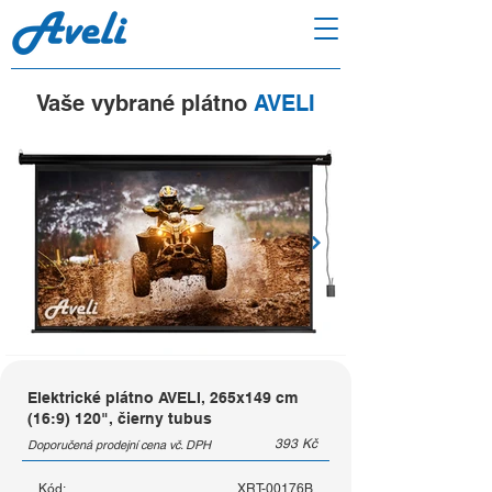
Vaše vybrané plátno
AVELI
Elektrické plátno AVELI, 265x149 cm
(16:9) 120", čierny tubus
393
Kč
Doporučená prodejní cena vč. DPH
Kód:
XRT-00176B