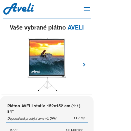
Vaše vybrané plátno
AVELI
Plátno AVELI statív, 152x152 cm (1:1)
84"
119
Kč
Doporučená prodejní cena vč. DPH
Kód:
XRT-00183