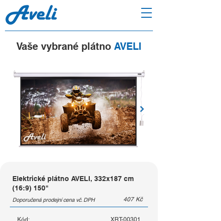
Vaše vybrané plátno
AVELI
Elektrické plátno AVELI, 332x187 cm
(16:9) 150"
407
Kč
Doporučená prodejní cena vč. DPH
Kód:
XRT-00301