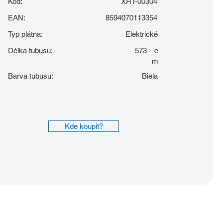
Kód:
XRT-00304
EAN:
8594070113354
Typ plátna:
Elektrické
Délka tubusu:
573
c
m
Barva tubusu:
Biela
Kde koupit?