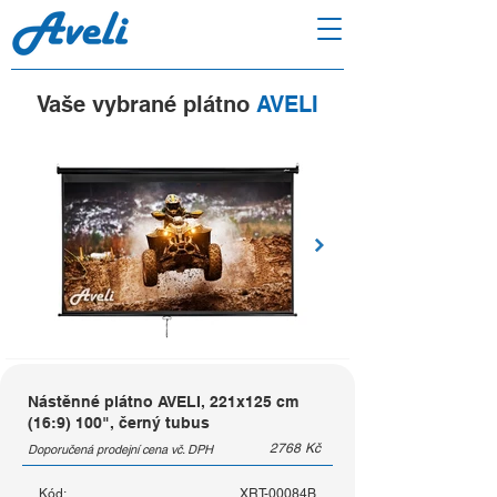
Vaše vybrané plátno
AVELI
Nástěnné plátno AVELI, 221x125 cm
(16:9) 100", černý tubus
2768
Kč
Doporučená prodejní cena vč. DPH
Kód:
XRT-00084B