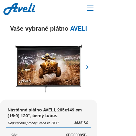
Vaše vybrané plátno
AVELI
Nástěnné plátno AVELI, 265x149 cm
(16:9) 120", černý tubus
3536
Kč
Doporučená prodejní cena vč. DPH
Kód:
XRT-00085B