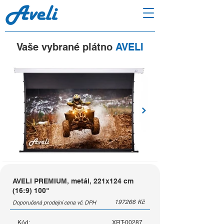
Vaše vybrané plátno
AVELI
AVELI PREMIUM, metál, 221x124 cm
(16:9) 100"
197266
Kč
Doporučená prodejní cena vč. DPH
Kód:
XRT-00287