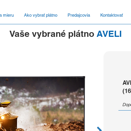
a mieru
Ako vybrať plátno
Predajcovia
Kontaktovať
Vaše vybrané plátno
AVELI
AV
(16
Dopo