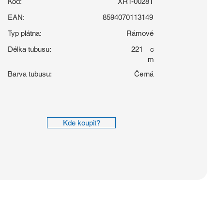
Kód:
XRT-00281
EAN:
8594070113149
Typ plátna:
Rámové
Délka tubusu:
221
c
m
Barva tubusu:
Černá
Kde koupit?