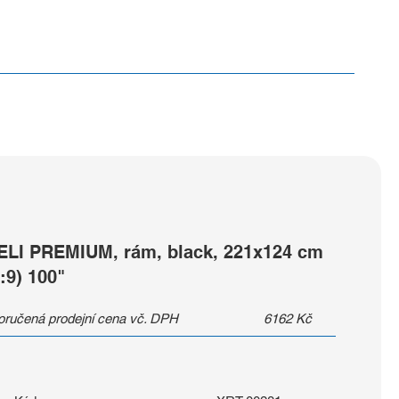
ELI PREMIUM, rám, black, 221x124 cm
:9) 100"
ručená prodejní cena vč. DPH
6162
Kč