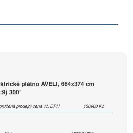
ektrické plátno AVELI, 664x374 cm
:9) 300"
ručená prodejní cena vč. DPH
136960
Kč