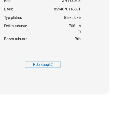
Kód:
XRT-00305
EAN:
8594070113361
Typ plátna:
Elektrické
Délka tubusu:
706
c
m
Barva tubusu:
Bílá
Kde koupit?