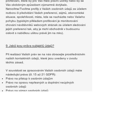
profilování, které by pro Vás mělo právní účinky nebo by se
Vás obdobným způsobem významně dotýkalo.
Netvoříme/Tvoříme profily z Vašich osobních údajů za účelem
rozboru či předvídání Vašich preferencí, zájmů, ekonomické
situace, spolehlivosti, místa, kde se nacházíte nebo Vašeho
pohybu (typickým příkladem profilování je monitorování
chování návštěvníků webových stránek za účelem sledování
jejich preferencí tak, aby je mohl obchodník v budoucnu
oslovit s nabídkou ušitou právě jim na míru).
9. Jaká jsou práva subjektů údajů?
Při realizaci Vašich práv se na nás obracejte prostřednictvím
našich kontaktních údajů, které jsou uvedeny v úvodu
těchto zásad.
V souvislosti se zpracováním Vašich osobních údajů máte
následující práva (čl. 15 až 21 GDPR):
Právo na přístup k osobním údajům
Právo na opravu nepřesných a doplnění neúplných
osobních údajů
Právo na výmaz osobních údajů
Právo na omezení zpracování osobních údajů
Právo na přenositelnost údajů
Právo vznést námitku proti zpracování
Právo na informace o automatizovaném rozhodování,
včetně profilování
Zpracováváme-li Vaše osobní údaje na základě Vašeho
souhlasu, máte právo kdykoliv tento souhlas odvolat.