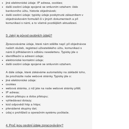
jiné elektronické údaje: IP adresa, cookies;
další osobní údaje spojené se smluvním vztahem: číslo
bankovního účtu, historie objednávek;
další osobní údaje: typicky údaje poskytnuté zákazníkem v
objednávkovém formuláři či v jiných dokumentech a při
komunikaci s námi, a to včetně pozdějších aktualizací.
3. Jaký je původ osobních údajů?
Zpracováváme údaje, které nám sdělíte např. při objednávce
našich služeb, registraci uživatelského účtu, komunikaci s
námi či přihlášením k odběru newsletteru. Typicky jde o
identifikační a adresní údaje;
elektronické kontaktní údaje;
další osobní údaje spojené se smluvním vztahem.
A dále údaje, které získáváme automaticky na základě toho,
že procházíte naše webové stránky. Typicky jde o:
jiné elektronické údaje:
cookies
webová stránka, z níž jste na naše webové stránky přišli;
IP adresa;
datum přístupu a doba přístupu;
vyhledávací dotazy;
kód odpovědi http a https;
přenášené skupiny dat;
údaj o prohlížeči a operačním systému počítače.
4. Proč jsou osobní údaje zpracovávány?