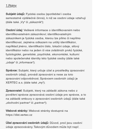
1.Pojmy
Subjekt údajů:
Fyzická osoba (spotřebitel i osoba
samostatně výdělečně činná), k níž se osobní údaje vztahují
(dále také „Vy“ či „zákazník“);
Osobní údaj:
Veškeré informace o identifikovaném nebo
identifikovatelném zákazníkovi; identifikovatelným
zákazníkem je fyzická osoba, kterou lze přímo či nepřímo
identifikovat, zejména odkazem na určitý identifikátor,
například jméno, identifikační číslo, lokační údaje, síťový
identifikátor nebo na jeden či více zvláštních prvků fyzické,
fyziologické, genetické, psychické, ekonomické, kulturní
nebo společenské identity této fyzické osoby (dále také
„údaje“ či „informace“);
Správce:
Subjekt, který určuje účel a prostředky zpracování
osobních údajů, provádí zpracování a nese za toto
zpracování odpovědnost. Správcem osobních údajů je
XERTEC a.s. (dále také „my“);
Zpracovatel:
Subjekt, který na základě zákona nebo z
pověření správce zpracovává osobní údaje pro správce, a to
na základě smlouvy o zpracování osobních údajů (dále také
„obchodní partner“ či „partner“);
Webové stránky:
Webové stránky dostupné na
https://dist.xertec.cz
Účel zpracování osobních údajů:
Důvod, proč jsou osobní
údaje zpracovávány. Takovým důvodem může být např.