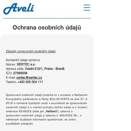
Ochrana osobních údajů
Zásady zpracování osobních údajů
Kontaktní údaje správce
Název:
XERTEC a.s.
Adresa sídla:
Údolní 212/1, Praha - Braník
IČO:
27399508
E-mail:
xertec@xertec.cz
Telefon:
+420 225 004 111
Zpracování osobních údajů probíhá to v souladu s Nařízením
Evropského parlamentu a Rady (EU) 2016/679 ze dne
27. 4.
2016
o ochraně fyzických osob v souvislosti se zpracováním
osobních údajů a o volném pohybu těchto údajů a o zrušení
směrnice 95/46/ES (dále jen „
Nařízení
“), zákona o
zpracování osobních údajů a zákona č. 480/2004 Sb., o
některých službách informační společnosti, ve znění
pozdějších předpisů.