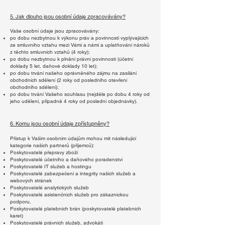
5. Jak dlouho jsou osobní údaje zpracovávány?
Vaše osobní údaje jsou zpracovávány:
po dobu nezbytnou k výkonu práv a povinností vyplývajících
ze smluvního vztahu mezi Vámi a námi a uplatňování nároků
z těchto smluvních vztahů (4 roky);
po dobu nezbytnou k plnění právní povinnosti (účetní
doklady 5 let, daňové doklady 10 let);
po dobu trvání našeho oprávněného zájmu na zasílání
obchodních sdělení (2 roky od posledního otevření
obchodního sdělení);
po dobu trvání Vašeho souhlasu (nejdéle po dobu 4 roky od
jeho udělení, případně 4 roky od poslední objednávky).
6. Komu jsou osobní údaje zpřístupněny?
Přístup k Vašim osobním údajům mohou mít následující
kategorie našich partnerů (příjemců):
Poskytovatelé přepravy zboží
Poskytovatelé účetního a daňového poradenství
Poskytovatelé IT služeb a hostingu
Poskytovatelé zabezpečení a integrity našich služeb a
webových stránek
Poskytovatelé analytických služeb
Poskytovatelé asistenčních služeb pro zákaznickou
podporu,
Poskytovatelé platebních brán (poskytovatelé platebních
karet)
Poskytovatelé právních služeb, advokáti