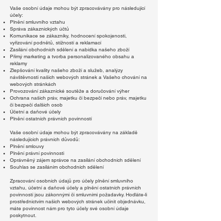
Vaše osobní údaje mohou být zpracovávány pro následující
účely:
Plnění smluvního vztahu
Správa zákaznických účtů
Komunikace se zákazníky, hodnocení spokojenosti,
vyřizování podnětů, stížností a reklamací
Zasílání obchodních sdělení a nabídka našeho zboží
Přímý marketing a tvorba personalizovaného obsahu a
reklamy
Zlepšování kvality našeho zboží a služeb, analýzy
návštěvnosti našich webových stránek a Vašeho chování na
webových stránkách
Provozování zákaznické soutěže a doručování výher
Ochrana našich práv, majetku či bezpečí nebo práv, majetku
či bezpečí dalších osob
Účetní a daňové účely
Plnění ostatních právních povinností
Vaše osobní údaje mohou být zpracovávány na základě
následujících právních důvodů:
Plnění smlouvy
Plnění právní povinnosti
Oprávněný zájem správce na zasílání obchodních sdělení
Souhlas se zasíláním obchodních sdělení
Zpracování osobních údajů pro účely plnění smluvního
vztahu, účetní a daňové účely a plnění ostatních právních
povinností jsou zákonnými či smluvními požadavky. Hodláte-li
prostřednictvím našich webových stránek učinit objednávku,
máte povinnost nám pro tyto účely své osobní údaje
poskytnout.