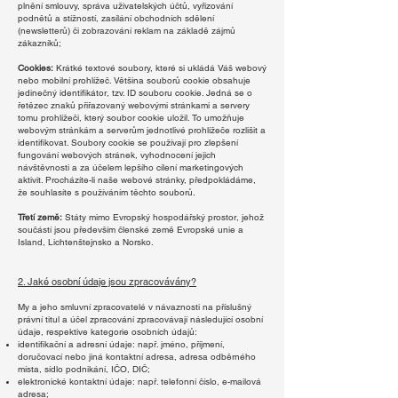
plnění smlouvy, správa uživatelských účtů, vyřizování
podnětů a stížností, zasílání obchodních sdělení
(newsletterů) či zobrazování reklam na základě zájmů
zákazníků;
Cookies:
Krátké textové soubory, které si ukládá Váš webový
nebo mobilní prohlížeč. Většina souborů cookie obsahuje
jedinečný identifikátor, tzv. ID souboru cookie. Jedná se o
řetězec znaků přiřazovaný webovými stránkami a servery
tomu prohlížeči, který soubor cookie uložil. To umožňuje
webovým stránkám a serverům jednotlivé prohlížeče rozlišit a
identifikovat. Soubory cookie se používají pro zlepšení
fungování webových stránek, vyhodnocení jejich
návštěvnosti a za účelem lepšího cílení marketingových
aktivit. Procházíte-li naše webové stránky, předpokládáme,
že souhlasíte s používáním těchto souborů.
Třetí země:
Státy mimo Evropský hospodářský prostor, jehož
součástí jsou především členské země Evropské unie a
Island, Lichtenštejnsko a Norsko.
2. Jaké osobní údaje jsou zpracovávány?
My a jeho smluvní zpracovatelé v návaznosti na příslušný
právní titul a účel zpracování zpracovávají následující osobní
údaje, respektive kategorie osobních údajů:
identifikační a adresní údaje: např. jméno, příjmení,
doručovací nebo jiná kontaktní adresa, adresa odběrného
místa, sídlo podnikání, IČO, DIČ;
elektronické kontaktní údaje: např. telefonní číslo, e-mailová
adresa;