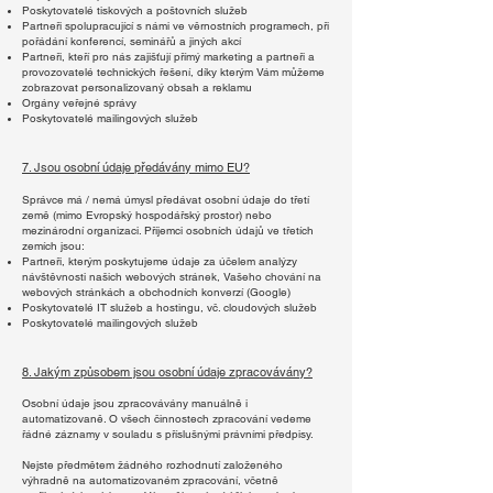
Poskytovatelé tiskových a poštovních služeb
Partneři spolupracující s námi ve věrnostních programech, při
pořádání konferencí, seminářů a jiných akcí
Partneři, kteří pro nás zajišťují přímý marketing a partneři a
provozovatelé technických řešení, díky kterým Vám můžeme
zobrazovat personalizovaný obsah a reklamu
Orgány veřejné správy
Poskytovatelé mailingových služeb
7. Jsou osobní údaje předávány mimo EU?
Správce má / nemá úmysl předávat osobní údaje do třetí
země (mimo Evropský hospodářský prostor) nebo
mezinárodní organizaci. Příjemci osobních údajů ve třetích
zemích jsou:
Partneři, kterým poskytujeme údaje za účelem analýzy
návštěvnosti našich webových stránek, Vašeho chování na
webových stránkách a obchodních konverzí (Google)
Poskytovatelé IT služeb a hostingu, vč. cloudových služeb
Poskytovatelé mailingových služeb
8. Jakým způsobem jsou osobní údaje zpracovávány?
Osobní údaje jsou zpracovávány manuálně i
automatizovaně. O všech činnostech zpracování vedeme
řádné záznamy v souladu s příslušnými právními předpisy.
Nejste předmětem žádného rozhodnutí založeného
výhradně na automatizovaném zpracování, včetně